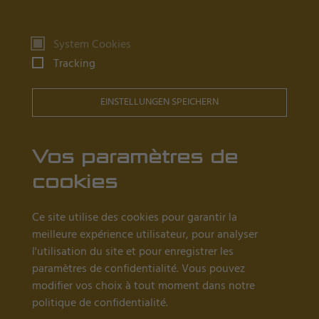
Produits
System Cookies
Tracking
Tables d'horloger
Orfèvrerie
EINSTELLUNGEN SPEICHERN
Tables de tonneau
Postes de travail en salle blanche
Vos paramètres de
cookies
Ce qu'il faut savoir
Ce site utilise des cookies pour garantir la
Revendeurs près de chez vous
meilleure expérience utilisateur, pour analyser
l'utilisation du site et pour enregistrer les
Actualités
paramètres de confidentialité. Vous pouvez
À propos de nous
modifier vos choix à tout moment dans notre
politique de confidentialité.
Références