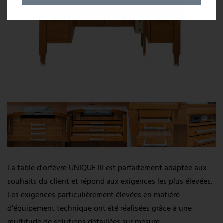
Entreprise
Qui sommes-nous ?
Qualification
Service
Références
Carrière
La table d'orfèvre UNIQUE III est parfaitement adaptée aux
souhaits du client et répond aux exigences les plus élevées.
Centre d'information
Les exigences particulièrement élevées en matière
d'équipement technique ont été réalisées grâce à une
multitude de solutions détaillées sur mesure.