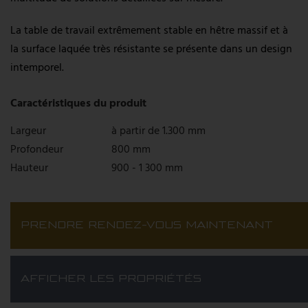
Système MODULAR
Système UNIQUE
La table de travail extrêmement stable en hêtre massif et à
la surface laquée très résistante se présente dans un design
Système LAMINAR FLOW
intemporel.
Actualités
Caractéristiques du produit
Portail de téléchargement
Largeur
à partir de 1.300 mm
Profondeur
800 mm
Trouver un revendeur
Hauteur
900 - 1 300 mm
PRENDRE RENDEZ-VOUS MAINTENANT
AFFICHER LES PROPRIÉTÉS