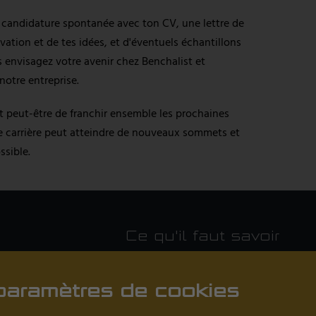
 candidature spontanée avec ton CV, une lettre de
vation et de tes idées, et d'éventuels échantillons
 envisagez votre avenir chez Benchalist et
otre entreprise.
t peut-être de franchir ensemble les prochaines
 carrière peut atteindre de nouveaux sommets et
ssible.
Ce qu'il faut savoir
Revendeurs près de chez vous
paramètres de cookies
Actualités