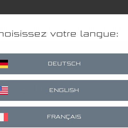
its
Entreprise
Centre d'inform
hoisissez votre langue:
er
klinks
DEUTSCH
 la recherche
ENGLISH
FRANÇAIS