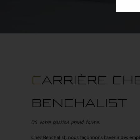
CARRIÈRE CHEZ
BENCHALIST
Où votre passion prend forme.
Chez Benchalist, nous façonnons l'avenir des emploi