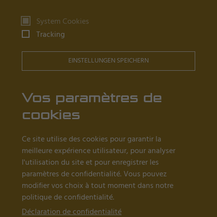
Produits
System Cookies
Tracking
Tables d'horloger
Orfèvrerie
EINSTELLUNGEN SPEICHERN
Tables de tonneau
Postes de travail en salle blanche
Vos paramètres de
cookies
Ce qu'il faut savoir
Ce site utilise des cookies pour garantir la
Revendeurs près de chez vous
meilleure expérience utilisateur, pour analyser
l'utilisation du site et pour enregistrer les
Actualités
paramètres de confidentialité. Vous pouvez
À propos de nous
modifier vos choix à tout moment dans notre
politique de confidentialité.
Références
Déclaration de confidentialité