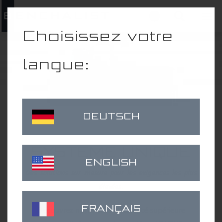
02
Choisissez votre
Produits
Header
langue:
Quicklin
Tables d'horloger
Orfèvrerie
DEUTSCH
Tables de tonneau
Postes de travail en salle blanche
SYSTEME UNIQUE
ENGLISH
Systèmes de tables multiples
Des solutions sur mesure pour les exigences les plus
Accessoires
élevées.
Voir tous les produits
FRANÇAIS
Découvrez notre offre de qualité supérieure